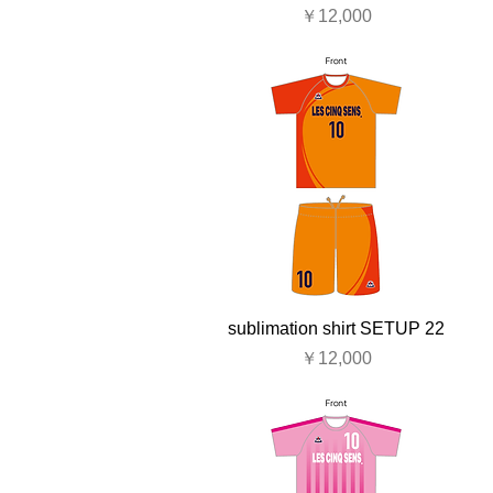
価格
￥12,000
sublimation shirt SETUP 22
価格
￥12,000