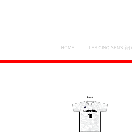
HOME
LES CINQ SENS 新