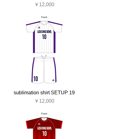
価格
￥12,000
sublimation shirt SETUP 19
価格
￥12,000