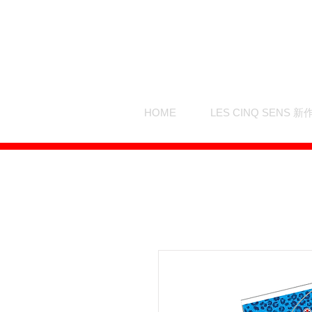
HOME
LES CINQ SENS 新