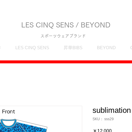
LES CINQ SENS / BEYOND
スポーツウェアブランド
作
LES CINQ SENS
昇華BIBS
BEYOND
sublimation
SKU： sss29
価
￥12,000