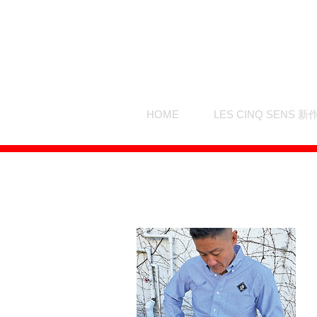
HOME
LES CINQ SENS 新