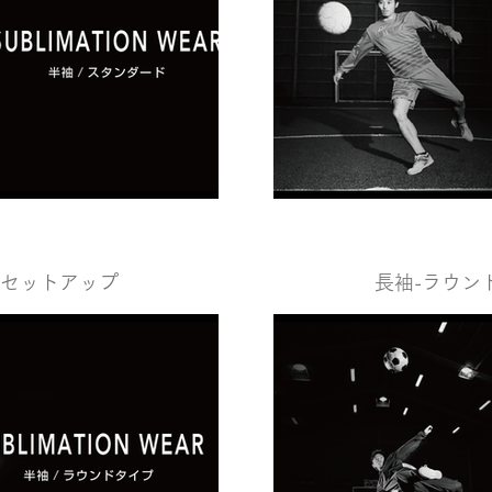
゚ セットアップ
長袖-ラウント