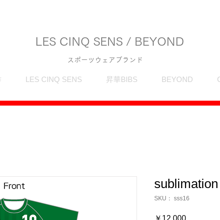
LES CINQ SENS / BEYOND
スポーツウェアブランド
作
LES CINQ SENS
昇華BIBS
BEYOND
sublimation
SKU： sss16
価
￥12,000