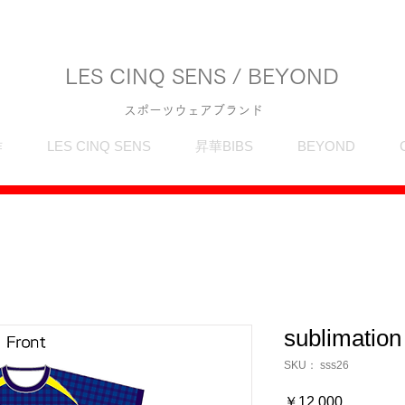
LES CINQ SENS / BEYOND
スポーツウェアブランド
作
LES CINQ SENS
昇華BIBS
BEYOND
sublimation
SKU： sss26
価
￥12,000