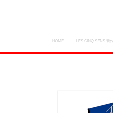
HOME
LES CINQ SENS 新