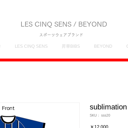
LES CINQ SENS / BEYOND
スポーツウェアブランド
作
LES CINQ SENS
昇華BIBS
BEYOND
sublimation
SKU： sss20
価
￥12,000