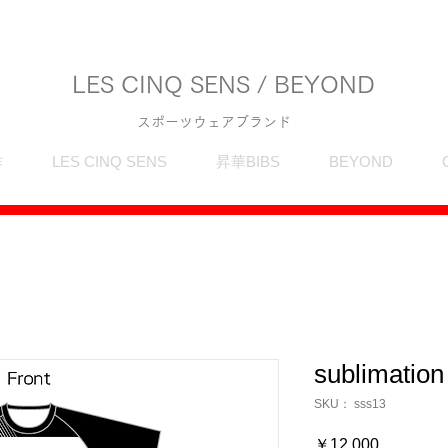
LES CINQ SENS / BEYOND
スポーツウェアブランド
作
LES CINQ SENS
昇華BIBS
BEYOND
sublimation
SKU： sss13
価
￥12,000