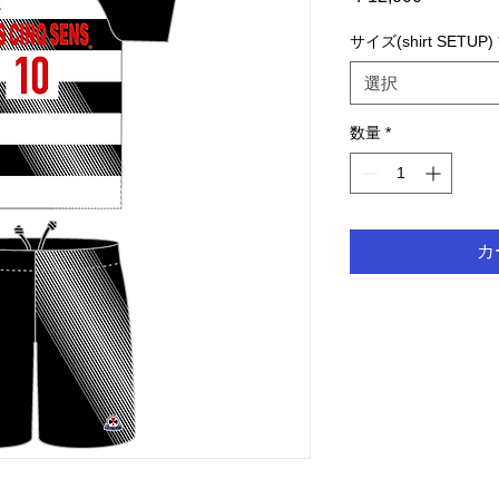
格
サイズ(shirt SETUP)
選択
数量
*
カ