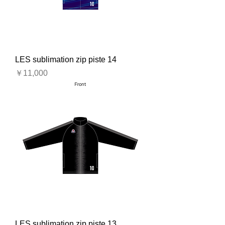
LES sublimation zip piste 14
価格
￥11,000
LES sublimation zip piste 13