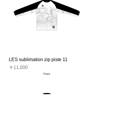
LES sublimation zip piste 11
価格
￥11,000