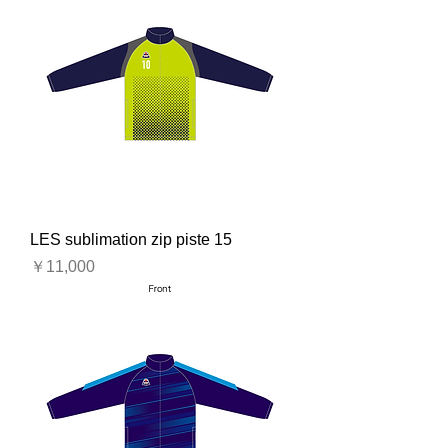
LES sublimation zip piste 15
価格
￥11,000