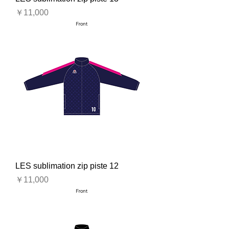
価格
￥11,000
LES sublimation zip piste 12
価格
￥11,000