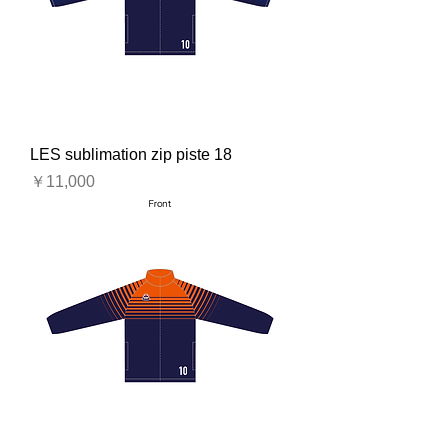
LES sublimation zip piste 18
価格
￥11,000