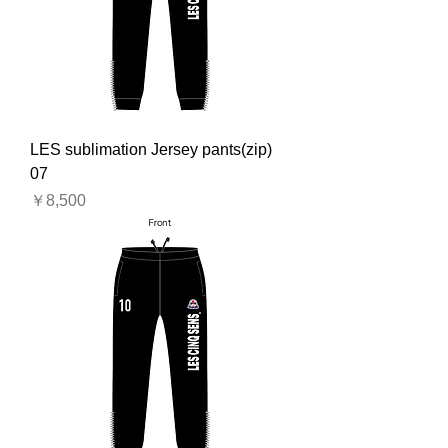
LES sublimation Jersey pants(zip)
07
価格
￥8,500