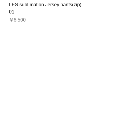
LES sublimation Jersey pants(zip)
01
価格
￥8,500
LES sublimation Jersey pants 18
価格
￥8,500