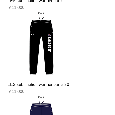
LES sublimation warmer pants 21
価格
￥11,000
LES sublimation warmer pants 20
価格
￥11,000