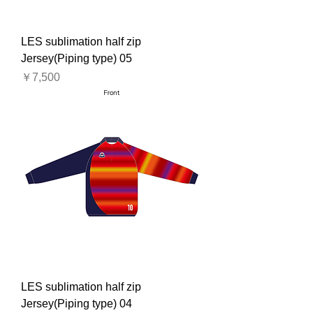
LES sublimation half zip
Jersey(Piping type) 05
価格
￥7,500
LES sublimation half zip
Jersey(Piping type) 04