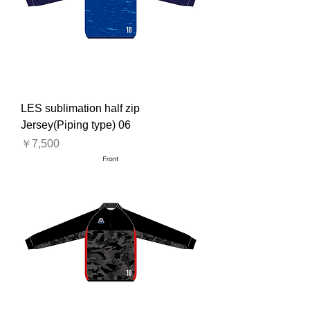
LES sublimation half zip
Jersey(Piping type) 06
価格
￥7,500