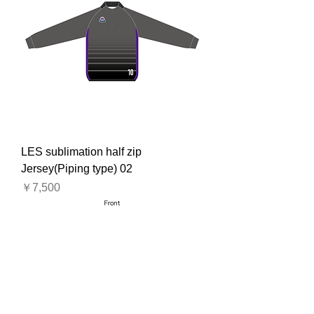
LES sublimation half zip
Jersey(Piping type) 02
価格
￥7,500