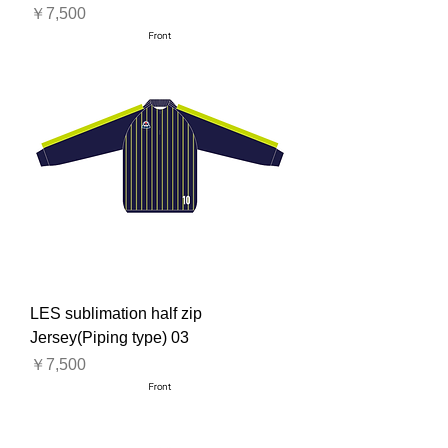
価格
￥7,500
LES sublimation half zip
Jersey(Piping type) 03
価格
￥7,500