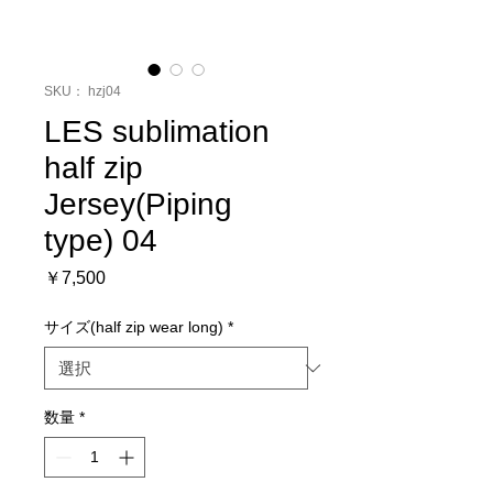
SKU： hzj04
LES sublimation
half zip
Jersey(Piping
type) 04
価
￥7,500
格
サイズ(half zip wear long)
*
数量
*