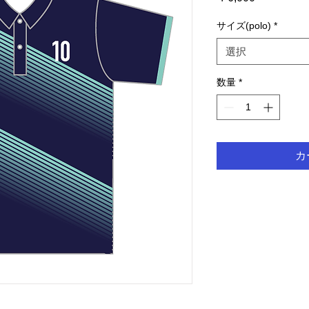
格
サイズ(polo)
*
選択
数量
*
カ