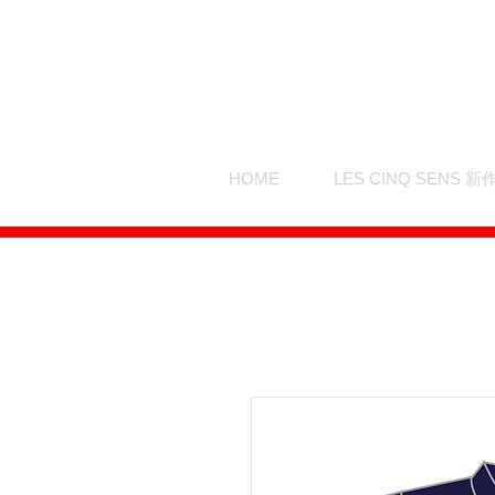
HOME
LES CINQ SENS 新