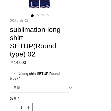
SKU： slsr02
sublimation long
shirt
SETUP(Round
type) 02
価
￥14,000
格
サイズ(long shirt SETUP Round
type)
*
数量
*