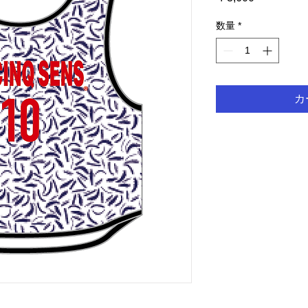
格
数量
*
カ