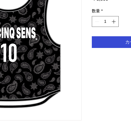
格
数量
*
カ