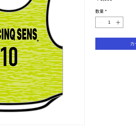
格
数量
*
カ