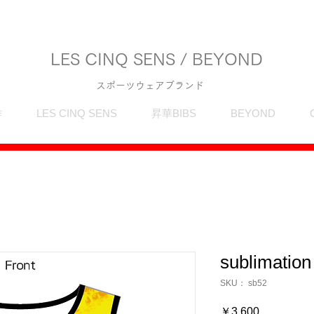
LES CINQ SENS / BEYOND
スポーツウェアブランド
作
LES CINQ SENS
昇華BIBS
BEYOND
sublimation
SKU： sb52
価
￥3,600