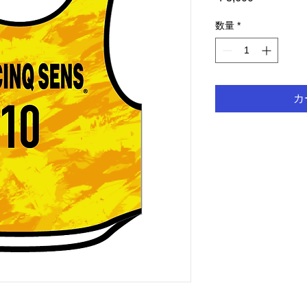
格
数量
*
カ