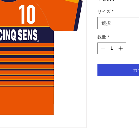
格
サイズ
*
選択
数量
*
カ