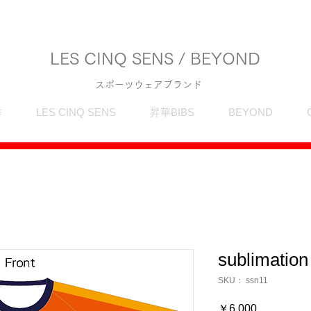
LES CINQ SENS / BEYOND
スポーツウェアブランド
作
LES CINQ SENS
昇華BIBS
BEYOND
sublimation
SKU： ssn11
価
￥6,000