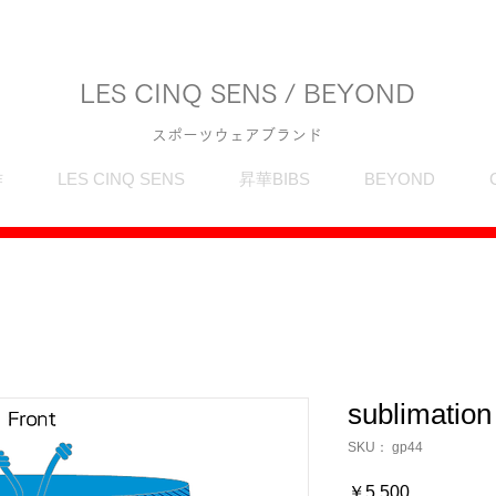
LES CINQ SENS / BEYOND
スポーツウェアブランド
作
LES CINQ SENS
昇華BIBS
BEYOND
sublimatio
SKU： gp44
価
￥5,500