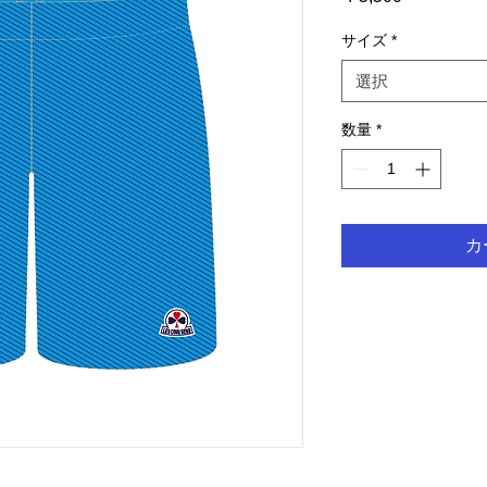
格
サイズ
*
選択
数量
*
カ