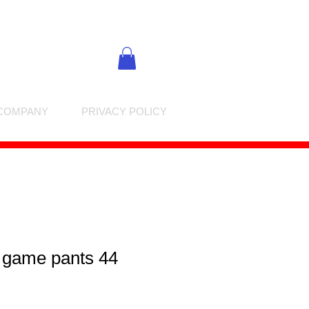
COMPANY
PRIVACY POLICY
n game pants 44