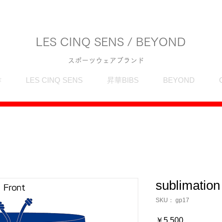
LES CINQ SENS / BEYOND
スポーツウェアブランド
作
LES CINQ SENS
昇華BIBS
BEYOND
sublimatio
SKU： gp17
価
￥5,500