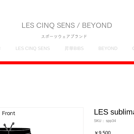
LES CINQ SENS / BEYOND
スポーツウェアブランド
作
LES CINQ SENS
昇華BIBS
BEYOND
LES sublima
SKU： spp34
価
￥9,500