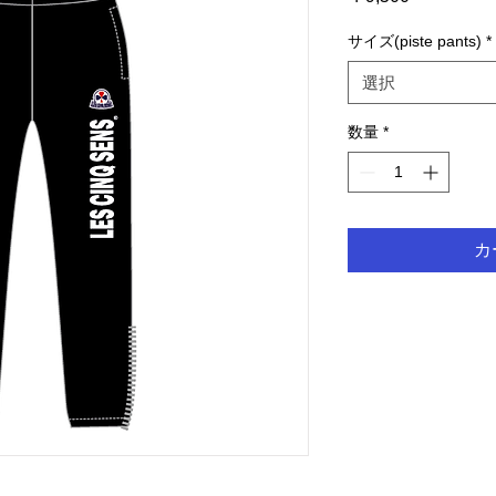
格
サイズ(piste pants)
*
選択
数量
*
カ