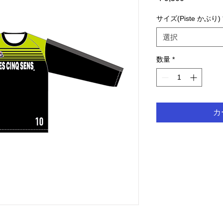
格
サイズ(Piste かぶり)
選択
数量
*
カ