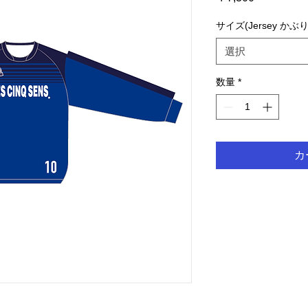
格
サイズ(Jersey かぶり
選択
数量
*
カ