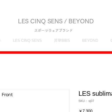
LES CINQ SENS / BEYOND
スポーツウェアブランド
作
LES CINQ SENS
昇華BIBS
BEYOND
LES sublima
SKU： sj07
価
￥7,300