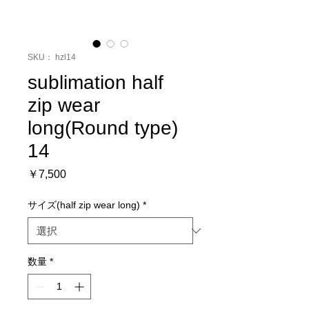
SKU： hzl14
sublimation half
zip wear
long(Round type)
14
価
￥7,500
格
サイズ(half zip wear long)
*
数量
*