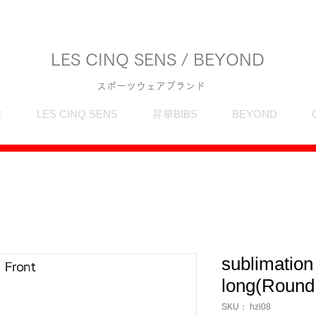
LES CINQ SENS / BEYOND
スポーツウェアブランド
作
LES CINQ SENS
昇華BIBS
BEYOND
sublimation
long(Round 
SKU： hzl08