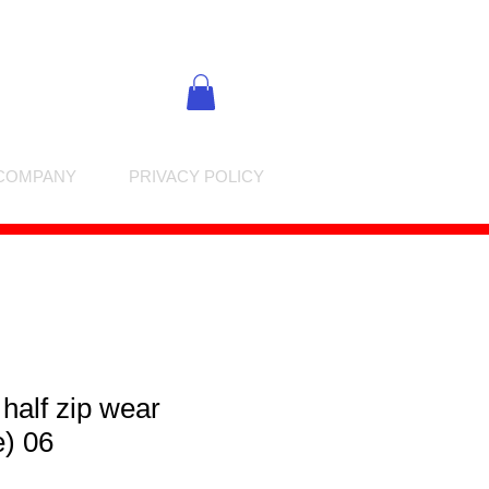
COMPANY
PRIVACY POLICY
 half zip wear
e) 06