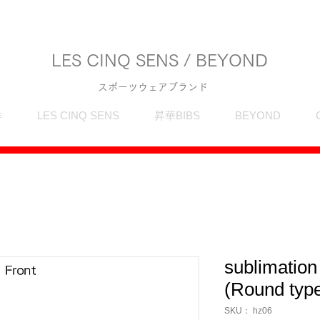
LES CINQ SENS / BEYOND
スポーツウェアブランド
作
LES CINQ SENS
昇華BIBS
BEYOND
sublimation
(Round typ
SKU： hz06