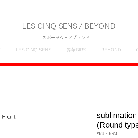
LES CINQ SENS / BEYOND
スポーツウェアブランド
作
LES CINQ SENS
昇華BIBS
BEYOND
sublimation
(Round typ
SKU： hz04