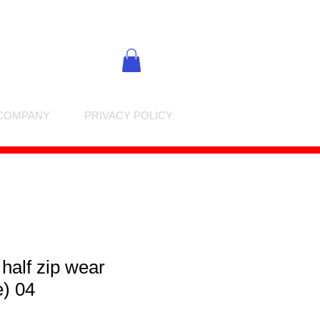
COMPANY
PRIVACY POLICY
 half zip wear
e) 04