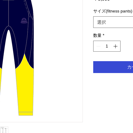
格
サイズ(fitness pants)
選択
数量
*
カ