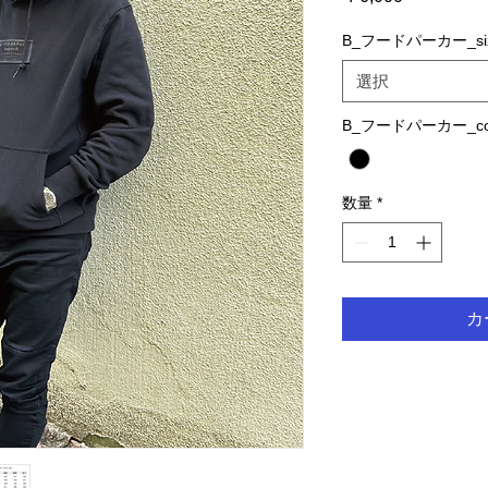
格
B_フードパーカー_si
選択
B_フードパーカー_col
数量
*
カ