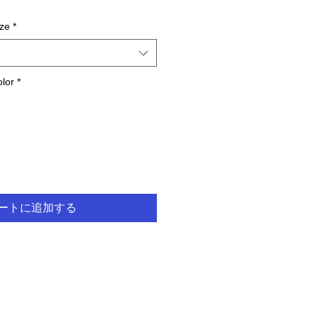
ze
*
or
*
ートに追加する