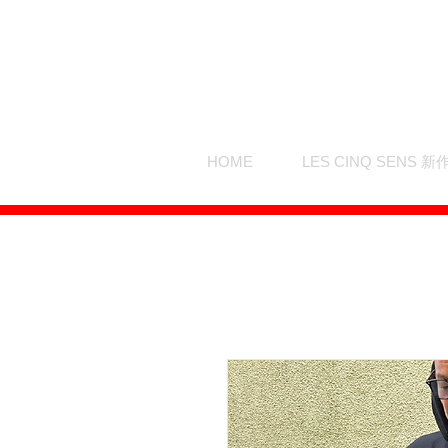
HOME
LES CINQ SENS 新