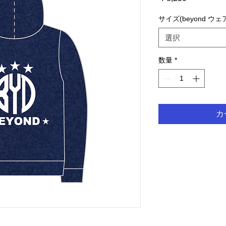
格
サイズ(beyond ウェ
選択
数量
*
カ